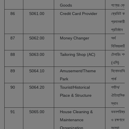
Goods
পণ্যের ক্রেতা
86
S061.00
Credit Card Provider
ক্রেডিট কার্ড
প্রদানকারী
প্রতিষ্ঠান
87
S062.00
Money Changer
অর্থ
বিনিময়কারী
88
S063.00
Tailoring Shop (AC)
টেলারিং শপ
(এসি)
89
S064.10
Amusement/Theme
বিনোদন/থিম
Park
পার্ক
90
S064.20
Tourist/Historical
পর্যটন/
Place & Structure
ঐতিহাসিক
স্থান
91
S065.00
House Cleaning &
ভবনপরিষ্কার
Maintenance
ও রক্ষণাবেক্ষণ
Organization
সংস্থা