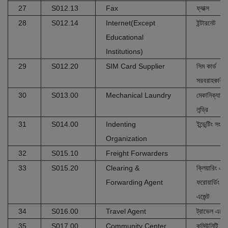
27
S012.13
Fax
ফ্যাক্স
28
S012.14
Internet(Except
ইন্টারনেট
Educational
Institutions)
29
S012.20
SIM Card Supplier
সিম কার্ড
সরবরাহকারী
30
S013.00
Mechanical Laundry
মেকানিক্যাল
লন্ড্রি
31
S014.00
Indenting
ইন্ডেন্টিং সংস্থ
Organization
32
S015.10
Freight Forwarders
33
S015.20
Clearing &
ক্লিয়ারিং এবং
Forwarding Agent
ফরোয়ার্ডিং
এজেন্ট
34
S016.00
Travel Agent
ট্রাভেল এজেন্
35
S017.00
Community Center
কমিউনিটি