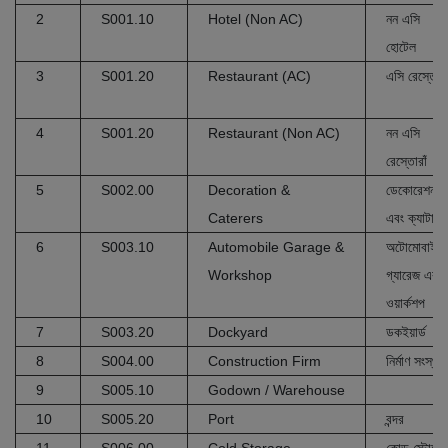
2
S001.10
Hotel (Non AC)
নন এসি
হোটেল
3
S001.20
Restaurant (AC)
এসি রেস্তোরা
4
S001.20
Restaurant (Non AC)
নন এসি
রেস্তোরাঁ
5
S002.00
Decoration &
ডেকোরেশন
Caterers
এবং ক্যাটারার্
6
S003.10
Automobile Garage &
অটোমোবাইল
Workshop
গ্যারেজ এবং
ওয়ার্কশপ
7
S003.20
Dockyard
ডকইয়ার্ড
8
S004.00
Construction Firm
নির্মাণ সংস্থা
9
S005.10
Godown / Warehouse
10
S005.20
Port
বন্দর