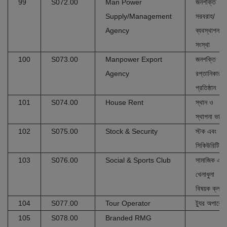
99
S072.00
Man Power
জনশক্তি
Supply/Management
সরবরাহ/
Agency
ব্যবস্থাপনা
সংস্থা
100
S073.00
Manpower Export
জনশক্তি
Agency
রপ্তানিকারক
প্রতিষ্ঠান
101
S074.00
House Rent
স্থান ও
স্থাপনা ভাড়া
102
S075.00
Stock & Security
স্টক এবং
সিকিউরিটি
103
S076.00
Social & Sports Club
সামাজিক এবং
খেলাধুলা
বিষয়ক ক্লাব
104
S077.00
Tour Operator
ট্যুর অপারেট
105
S078.00
Branded RMG