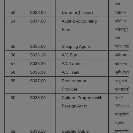
ফার্ম
53
S033.00
Izaradar(Lessor)
ইজারাদর
54
S034.00
Audit & Accounting
অডিট ও
Firm
অ্যাকাউন্টিং
ফার্ম
55
S035.00
Shipping Agent
শিপিং এজেন্ট
56
S036.10
A/C Bus
এ/সি বাস
57
S036.20
A/C Launch
এ/সি লঞ্চ
58
S036.30
A/C Train
এ/সি ট্রেন
59
S037.00
Procurement
যোগান্দার/
Provider
সরবরাহকারী
60
S038.00
Cultural Program with
বিদেশী
Foreign Artist
শিল্পীদের সাথে
সাংস্কৃতিক
অনুষ্ঠান
61
S039.10
Satellite Cable
স্যাটেলাইট