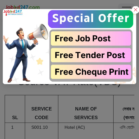
Source VAT Rate
Source VAT Rate(VDS)
SERVICE
NAME OF
সেবার নাম
SL
CODE
SERVICES
(বাংলায়)
1
S001.10
Hotel (AC)
এসি হোটেল