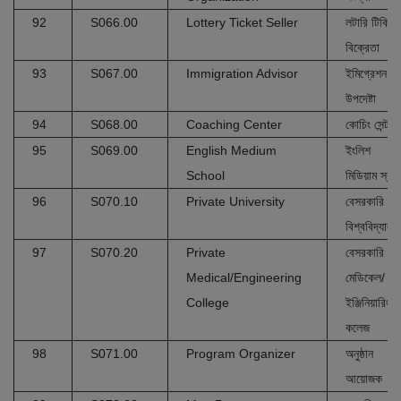
92
S066.00
Lottery Ticket Seller
লটারি টিকিট
বিক্রেতা
93
S067.00
Immigration Advisor
ইমিগ্রেশন
উপদেষ্টা
94
S068.00
Coaching Center
কোচিং সেন্টার
95
S069.00
English Medium
ইংলিশ
School
মিডিয়াম স্কুল
96
S070.10
Private University
বেসরকারি
বিশ্ববিদ্যালয়
97
S070.20
Private
বেসরকারি
Medical/Engineering
মেডিকেল/
College
ইঞ্জিনিয়ারিং
কলেজ
98
S071.00
Program Organizer
অনুষ্ঠান
আয়োজক