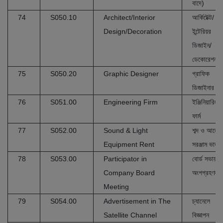
বাদে)
74
S050.10
Architect/Interior
আর্কিটেক্ট/
Design/Decoration
ইন্টেরিয়র
ডিজাইন/
ডেকোরেশন
75
S050.20
Graphic Designer
গ্রাফিক
ডিজাইনার
76
S051.00
Engineering Firm
ইঞ্জিনিয়ারিং
ফার্ম
77
S052.00
Sound & Light
শব্দ ও আলোর
Equipment Rent
সরঞ্জাম ভাড়া
78
S053.00
Participator in
বোর্ড সভায়
Company Board
অংশগ্রহণকার
Meeting
79
S054.00
Advertisement in The
চ্যানেলে
Satellite Channel
বিজ্ঞাপন