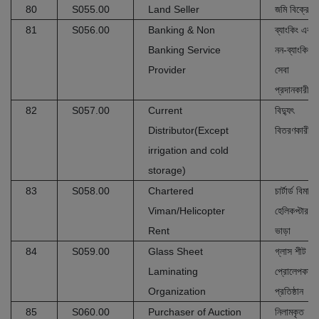
80
S055.00
Land Seller
জমি বিক্রেতা
81
S056.00
Banking & Non
ব্যাংকিং এবং
Banking Service
নন-ব্যাংকিং
Provider
সেবা
প্রদানকারী
82
S057.00
Current
বিদ্যুৎ
Distributor(Except
বিতরণকারী
irrigation and cold
storage)
83
S058.00
Chartered
চার্টার্ড বিমান/
Viman/Helicopter
হেলিকপ্টার
Rent
ভাড়া
84
S059.00
Glass Sheet
গ্লাস শীট
Laminating
প্রোলেপকারী
Organization
প্রতিষ্ঠান
85
S060.00
Purchaser of Auction
নিলামকৃত