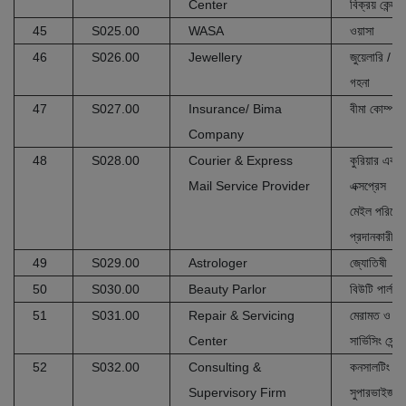
Center
বিক্রয় কেন্দ্র
45
S025.00
WASA
ওয়াসা
46
S026.00
Jewellery
জুয়েলারি /
গহনা
47
S027.00
Insurance/ Bima
বীমা কোম্পানী
Company
48
S028.00
Courier & Express
কুরিয়ার এবং
Mail Service Provider
এক্সপ্রেস
মেইল পরিষেব
প্রদানকারী
49
S029.00
Astrologer
জ্যোতিষী
50
S030.00
Beauty Parlor
বিউটি পার্লার
51
S031.00
Repair & Servicing
মেরামত ও
Center
সার্ভিসিং সেন্টা
52
S032.00
Consulting &
কনসালটিং ও
Supervisory Firm
সুপারভাইজরি